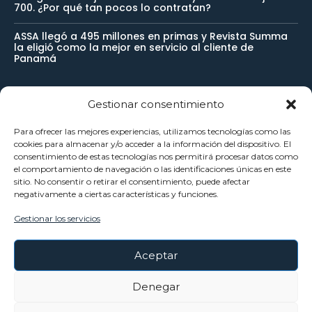
700. ¿Por qué tan pocos lo contratan?
ASSA llegó a 495 millones en primas y Revista Summa
la eligió como la mejor en servicio al cliente de
Panamá
Gestionar consentimiento
Newsletter
Para ofrecer las mejores experiencias, utilizamos tecnologías como las
cookies para almacenar y/o acceder a la información del dispositivo. El
Reciba noticias importantes directamente en su buzón de
consentimiento de estas tecnologías nos permitirá procesar datos como
el comportamiento de navegación o las identificaciones únicas en este
entrada y manténgase conectado.
sitio. No consentir o retirar el consentimiento, puede afectar
negativamente a ciertas características y funciones.
Gestionar los servicios
SUSCRÍBETE
Aceptar
He leído y acepto la
Política Privacidad
.
Denegar