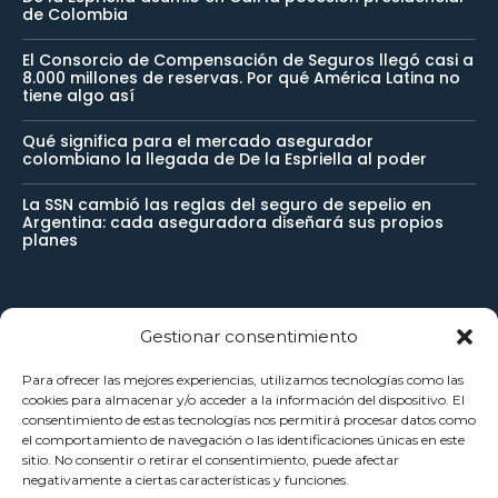
de Colombia
El Consorcio de Compensación de Seguros llegó casi a
8.000 millones de reservas. Por qué América Latina no
tiene algo así
Qué significa para el mercado asegurador
colombiano la llegada de De la Espriella al poder
La SSN cambió las reglas del seguro de sepelio en
Argentina: cada aseguradora diseñará sus propios
planes
Newsletter
Gestionar consentimiento
Para ofrecer las mejores experiencias, utilizamos tecnologías como las
Reciba noticias importantes directamente en su buzón de
cookies para almacenar y/o acceder a la información del dispositivo. El
consentimiento de estas tecnologías nos permitirá procesar datos como
entrada y manténgase conectado.
el comportamiento de navegación o las identificaciones únicas en este
sitio. No consentir o retirar el consentimiento, puede afectar
negativamente a ciertas características y funciones.