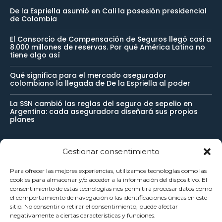
De la Espriella asumió en Cali la posesión presidencial
de Colombia
El Consorcio de Compensación de Seguros llegó casi a
8.000 millones de reservas. Por qué América Latina no
tiene algo así
Qué significa para el mercado asegurador
colombiano la llegada de De la Espriella al poder
La SSN cambió las reglas del seguro de sepelio en
Argentina: cada aseguradora diseñará sus propios
planes
Gestionar consentimiento
Newsletter
Para ofrecer las mejores experiencias, utilizamos tecnologías como las
cookies para almacenar y/o acceder a la información del dispositivo. El
Reciba noticias importantes directamente en su buzón de
consentimiento de estas tecnologías nos permitirá procesar datos como
el comportamiento de navegación o las identificaciones únicas en este
entrada y manténgase conectado.
sitio. No consentir o retirar el consentimiento, puede afectar
negativamente a ciertas características y funciones.