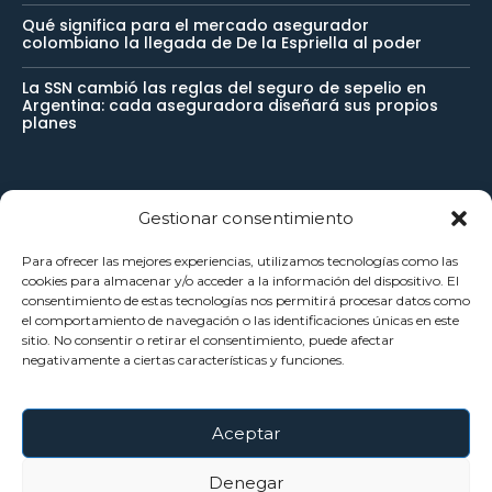
Qué significa para el mercado asegurador
colombiano la llegada de De la Espriella al poder
La SSN cambió las reglas del seguro de sepelio en
Argentina: cada aseguradora diseñará sus propios
planes
Newsletter
Gestionar consentimiento
Para ofrecer las mejores experiencias, utilizamos tecnologías como las
Reciba noticias importantes directamente en su buzón de
cookies para almacenar y/o acceder a la información del dispositivo. El
consentimiento de estas tecnologías nos permitirá procesar datos como
entrada y manténgase conectado.
el comportamiento de navegación o las identificaciones únicas en este
sitio. No consentir o retirar el consentimiento, puede afectar
negativamente a ciertas características y funciones.
SUSCRÍBETE
Aceptar
He leído y acepto la
Política Privacidad
.
Denegar