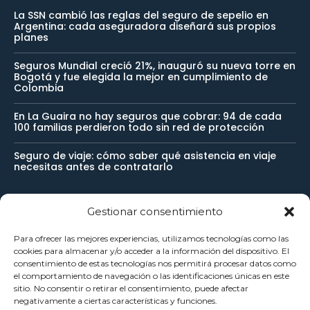
La SSN cambió las reglas del seguro de sepelio en
Argentina: cada aseguradora diseñará sus propios
planes
Seguros Mundial creció 21%, inauguró su nueva torre en
Bogotá y fue elegida la mejor en cumplimiento de
Colombia
En La Guaira no hay seguros que cobrar: 94 de cada
100 familias perdieron todo sin red de protección
Seguro de viaje: cómo saber qué asistencia en viaje
necesitas antes de contratarlo
Gestionar consentimiento
Newsletter
Para ofrecer las mejores experiencias, utilizamos tecnologías como las
cookies para almacenar y/o acceder a la información del dispositivo. El
Reciba noticias importantes directamente en su buzón de
consentimiento de estas tecnologías nos permitirá procesar datos como
el comportamiento de navegación o las identificaciones únicas en este
entrada y manténgase conectado.
sitio. No consentir o retirar el consentimiento, puede afectar
negativamente a ciertas características y funciones.