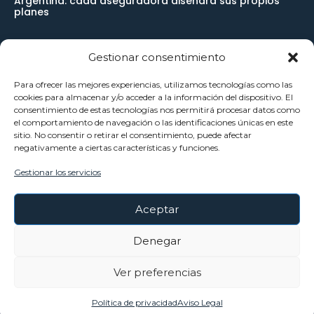
Argentina: cada aseguradora diseñará sus propios
planes
Gestionar consentimiento
Newsletter
Para ofrecer las mejores experiencias, utilizamos tecnologías como las
cookies para almacenar y/o acceder a la información del dispositivo. El
Reciba noticias importantes directamente en su buzón de
consentimiento de estas tecnologías nos permitirá procesar datos como
el comportamiento de navegación o las identificaciones únicas en este
entrada y manténgase conectado.
sitio. No consentir o retirar el consentimiento, puede afectar
negativamente a ciertas características y funciones.
Gestionar los servicios
SUSCRÍBETE
Aceptar
He leído y acepto la
Política Privacidad
.
Denegar
Ver preferencias
©Copyright - Todos Los Derechos Reservados
Política de privacidad
Aviso Legal