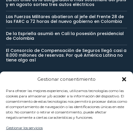
y en agosto sortea tres autos eléctricos
Las Fuerzas Militares abatieron al jefe del Frente 28 de
las FARC a 72 horas del nuevo gobierno en Colombia
De la Espriella asumió en Cali la posesión presidencial
de Colombia
El Consorcio de Compensación de Seguros llegó casi a
8.000 millones de reservas. Por qué América Latina no
tiene algo así
Gestionar consentimiento
Newsletter
Para ofrecer las mejores experiencias, utilizamos tecnologías como las
cookies para almacenar y/o acceder a la información del dispositivo. El
Reciba noticias importantes directamente en su buzón de
consentimiento de estas tecnologías nos permitirá procesar datos como
el comportamiento de navegación o las identificaciones únicas en este
entrada y manténgase conectado.
sitio. No consentir o retirar el consentimiento, puede afectar
negativamente a ciertas características y funciones.
Gestionar los servicios
SUSCRÍBETE