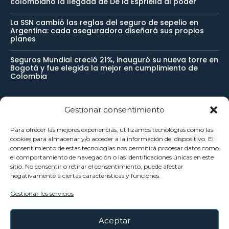
colombiano la llegada de De la Espriella al poder
La SSN cambió las reglas del seguro de sepelio en
Argentina: cada aseguradora diseñará sus propios
planes
Seguros Mundial creció 21%, inauguró su nueva torre en
Bogotá y fue elegida la mejor en cumplimiento de
Colombia
Gestionar consentimiento
Newsletter
Para ofrecer las mejores experiencias, utilizamos tecnologías como las
cookies para almacenar y/o acceder a la información del dispositivo. El
Reciba noticias importantes directamente en su buzón de
consentimiento de estas tecnologías nos permitirá procesar datos como
el comportamiento de navegación o las identificaciones únicas en este
entrada y manténgase conectado.
sitio. No consentir o retirar el consentimiento, puede afectar
negativamente a ciertas características y funciones.
Gestionar los servicios
SUSCRÍBETE
Aceptar
He leído y acepto la
Política Privacidad
.