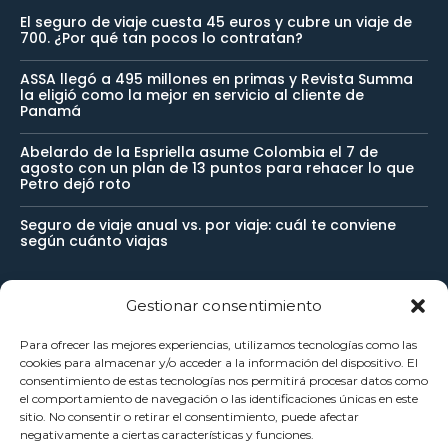
El seguro de viaje cuesta 45 euros y cubre un viaje de
700. ¿Por qué tan pocos lo contratan?
ASSA llegó a 495 millones en primas y Revista Summa
la eligió como la mejor en servicio al cliente de
Panamá
Abelardo de la Espriella asume Colombia el 7 de
agosto con un plan de 13 puntos para rehacer lo que
Petro dejó roto
Seguro de viaje anual vs. por viaje: cuál te conviene
según cuánto viajas
Gestionar consentimiento
Newsletter
Para ofrecer las mejores experiencias, utilizamos tecnologías como las
cookies para almacenar y/o acceder a la información del dispositivo. El
Reciba noticias importantes directamente en su buzón de
consentimiento de estas tecnologías nos permitirá procesar datos como
el comportamiento de navegación o las identificaciones únicas en este
entrada y manténgase conectado.
sitio. No consentir o retirar el consentimiento, puede afectar
negativamente a ciertas características y funciones.