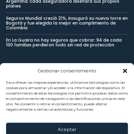
Argentina: cada aseguradora diseñará sus propios
planes
Seguros Mundial creció 21%, inauguró su nueva torre en
Bogotá y fue elegida la mejor en cumplimiento de
Colombia
En La Guaira no hay seguros que cobrar: 94 de cada
100 familias perdieron todo sin red de protección
Newsletter
Gestionar consentimiento
Para ofrecer las mejores experiencias, utilizamos tecnologías como las
Reciba noticias importantes directamente en su buzón de
cookies para almacenar y/o acceder a la información del dispositivo. El
consentimiento de estas tecnologías nos permitirá procesar datos como
entrada y manténgase conectado.
el comportamiento de navegación o las identificaciones únicas en este
sitio. No consentir o retirar el consentimiento, puede afectar
negativamente a ciertas características y funciones.
SUSCRÍBETE
Aceptar
He leído y acepto la
Política Privacidad
.