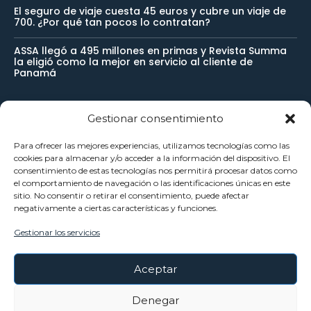
El seguro de viaje cuesta 45 euros y cubre un viaje de
700. ¿Por qué tan pocos lo contratan?
ASSA llegó a 495 millones en primas y Revista Summa
la eligió como la mejor en servicio al cliente de
Panamá
Gestionar consentimiento
Newsletter
Para ofrecer las mejores experiencias, utilizamos tecnologías como las
cookies para almacenar y/o acceder a la información del dispositivo. El
Reciba noticias importantes directamente en su buzón de
consentimiento de estas tecnologías nos permitirá procesar datos como
el comportamiento de navegación o las identificaciones únicas en este
entrada y manténgase conectado.
sitio. No consentir o retirar el consentimiento, puede afectar
negativamente a ciertas características y funciones.
Gestionar los servicios
SUSCRÍBETE
Aceptar
He leído y acepto la
Política Privacidad
.
Denegar