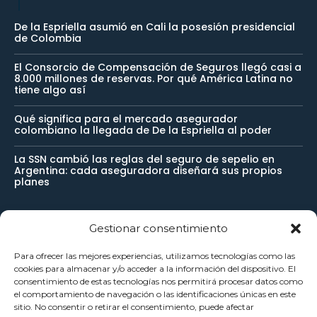
De la Espriella asumió en Cali la posesión presidencial
de Colombia
El Consorcio de Compensación de Seguros llegó casi a
8.000 millones de reservas. Por qué América Latina no
tiene algo así
Qué significa para el mercado asegurador
colombiano la llegada de De la Espriella al poder
La SSN cambió las reglas del seguro de sepelio en
Argentina: cada aseguradora diseñará sus propios
planes
Gestionar consentimiento
Newsletter
Para ofrecer las mejores experiencias, utilizamos tecnologías como las
cookies para almacenar y/o acceder a la información del dispositivo. El
Reciba noticias importantes directamente en su buzón de
consentimiento de estas tecnologías nos permitirá procesar datos como
el comportamiento de navegación o las identificaciones únicas en este
entrada y manténgase conectado.
sitio. No consentir o retirar el consentimiento, puede afectar