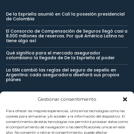
De la Espriella asumió en Cali la posesión presidencial
de Colombia
El Consorcio de Compensación de Seguros llegó casi a
8.000 millones de reservas. Por qué América Latina no
tiene algo así
Qué significa para el mercado asegurador
colombiano la llegada de De la Espriella al poder
La SSN cambió las reglas del seguro de sepelio en
Argentina: cada aseguradora diseñará sus propios
planes
Gestionar consentimiento
Newsletter
Para ofrecer las mejores experiencias, utilizamos tecnologías como las
cookies para almacenar y/o acceder a la información del dispositivo. El
Reciba noticias importantes directamente en su buzón de
consentimiento de estas tecnologías nos permitirá procesar datos como
el comportamiento de navegación o las identificaciones únicas en este
entrada y manténgase conectado.
sitio. No consentir o retirar el consentimiento, puede afectar