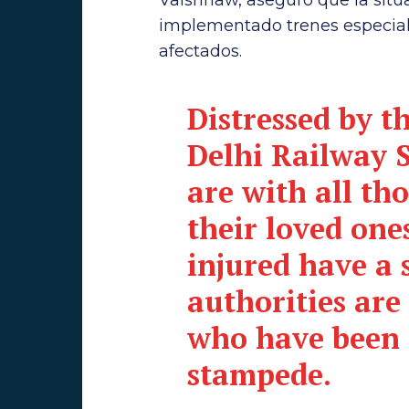
implementado trenes especiale
afectados.
Distressed by 
Delhi Railway 
are with all th
their loved ones
injured have a 
authorities are 
who have been a
stampede.