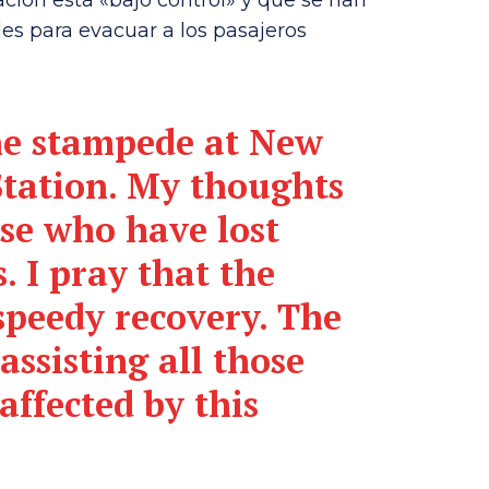
s para evacuar a los pasajeros
the stampede at New
Station. My thoughts
ose who have lost
. I pray that the
speedy recovery. The
assisting all those
ffected by this