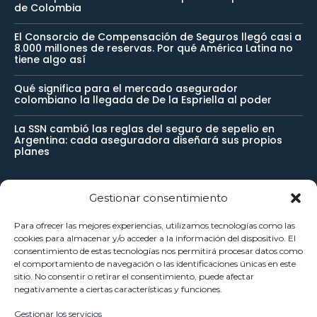
de Colombia
El Consorcio de Compensación de Seguros llegó casi a
8.000 millones de reservas. Por qué América Latina no
tiene algo así
Qué significa para el mercado asegurador
colombiano la llegada de De la Espriella al poder
La SSN cambió las reglas del seguro de sepelio en
Argentina: cada aseguradora diseñará sus propios
planes
Gestionar consentimiento
Newsletter
Para ofrecer las mejores experiencias, utilizamos tecnologías como las
cookies para almacenar y/o acceder a la información del dispositivo. El
Reciba noticias importantes directamente en su buzón de
consentimiento de estas tecnologías nos permitirá procesar datos como
el comportamiento de navegación o las identificaciones únicas en este
entrada y manténgase conectado.
sitio. No consentir o retirar el consentimiento, puede afectar
negativamente a ciertas características y funciones.
Gestionar los servicios