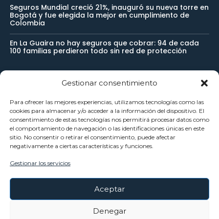
Seguros Mundial creció 21%, inauguró su nueva torre en
Bogotá y fue elegida la mejor en cumplimiento de
Colombia
En La Guaira no hay seguros que cobrar: 94 de cada
100 familias perdieron todo sin red de protección
Gestionar consentimiento
Newsletter
Para ofrecer las mejores experiencias, utilizamos tecnologías como las
cookies para almacenar y/o acceder a la información del dispositivo. El
Reciba noticias importantes directamente en su buzón de
consentimiento de estas tecnologías nos permitirá procesar datos como
el comportamiento de navegación o las identificaciones únicas en este
entrada y manténgase conectado.
sitio. No consentir o retirar el consentimiento, puede afectar
negativamente a ciertas características y funciones.
Gestionar los servicios
SUSCRÍBETE
Aceptar
He leído y acepto la
Política Privacidad
.
Denegar