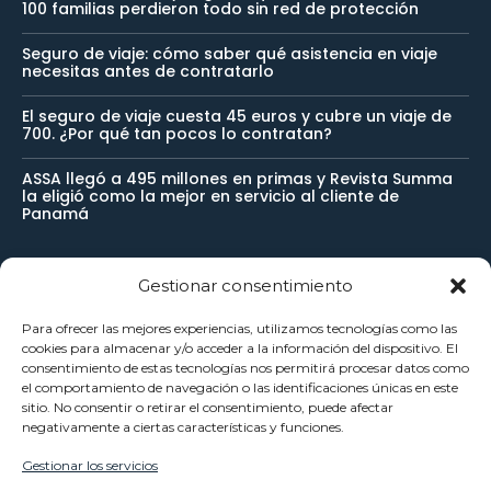
100 familias perdieron todo sin red de protección
Seguro de viaje: cómo saber qué asistencia en viaje
necesitas antes de contratarlo
El seguro de viaje cuesta 45 euros y cubre un viaje de
700. ¿Por qué tan pocos lo contratan?
ASSA llegó a 495 millones en primas y Revista Summa
la eligió como la mejor en servicio al cliente de
Panamá
Gestionar consentimiento
Newsletter
Para ofrecer las mejores experiencias, utilizamos tecnologías como las
cookies para almacenar y/o acceder a la información del dispositivo. El
Reciba noticias importantes directamente en su buzón de
consentimiento de estas tecnologías nos permitirá procesar datos como
el comportamiento de navegación o las identificaciones únicas en este
entrada y manténgase conectado.
sitio. No consentir o retirar el consentimiento, puede afectar
negativamente a ciertas características y funciones.
Gestionar los servicios
SUSCRÍBETE