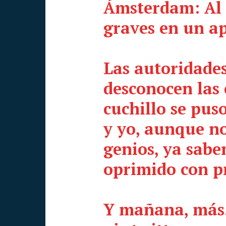
Ámsterdam: Al 
graves en un a
Las autoridades
desconocen las 
cuchillo se pus
y yo, aunque n
genios, ya sabe
oprimido con p
Y mañana, más