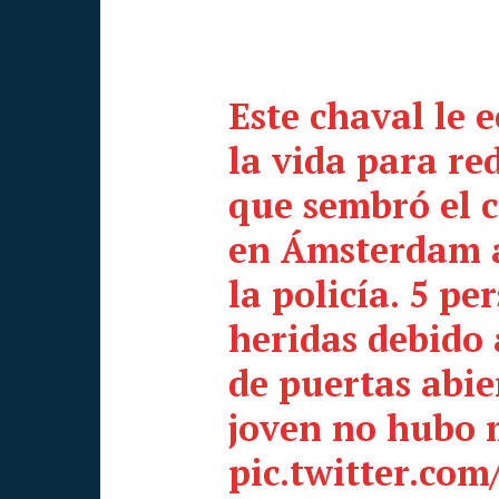
Este chaval le e
la vida para re
que sembró el c
en Ámsterdam a
la policía. 5 p
heridas debido a
de puertas abier
joven no hubo 
pic.twitter.c