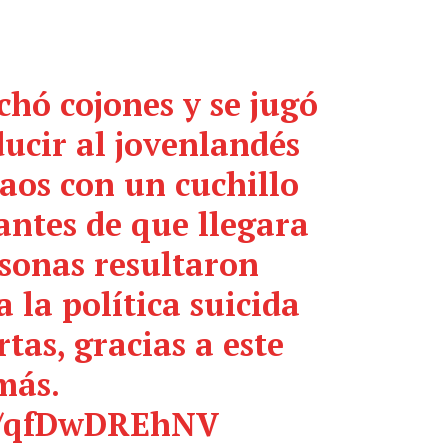
chó cojones y se jugó
ducir al jovenlandés
aos con un cuchillo
ntes de que llegara
ersonas resultaron
 la política suicida
tas, gracias a este
más.
om/qfDwDREhNV