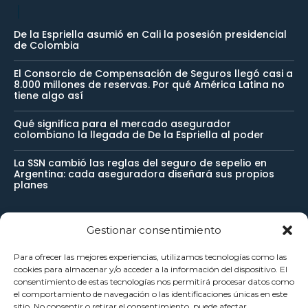
De la Espriella asumió en Cali la posesión presidencial
de Colombia
El Consorcio de Compensación de Seguros llegó casi a
8.000 millones de reservas. Por qué América Latina no
tiene algo así
Qué significa para el mercado asegurador
colombiano la llegada de De la Espriella al poder
La SSN cambió las reglas del seguro de sepelio en
Argentina: cada aseguradora diseñará sus propios
planes
Gestionar consentimiento
Newsletter
Para ofrecer las mejores experiencias, utilizamos tecnologías como las
cookies para almacenar y/o acceder a la información del dispositivo. El
Reciba noticias importantes directamente en su buzón de
consentimiento de estas tecnologías nos permitirá procesar datos como
el comportamiento de navegación o las identificaciones únicas en este
entrada y manténgase conectado.
sitio. No consentir o retirar el consentimiento, puede afectar