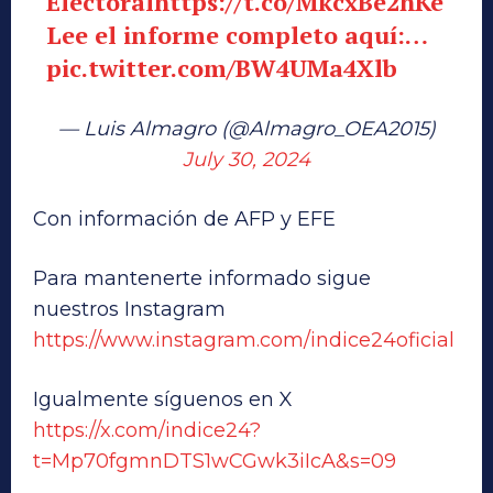
Electoral
https://t.co/MkcxBe2hKe
Lee el informe completo aquí:…
pic.twitter.com/BW4UMa4Xlb
— Luis Almagro (@Almagro_OEA2015)
July 30, 2024
Con información de AFP y EFE
Para mantenerte informado sigue
nuestros Instagram
https://www.instagram.com/indice24oficial
Igualmente síguenos en X
https://x.com/indice24?
t=Mp70fgmnDTS1wCGwk3iIcA&s=09