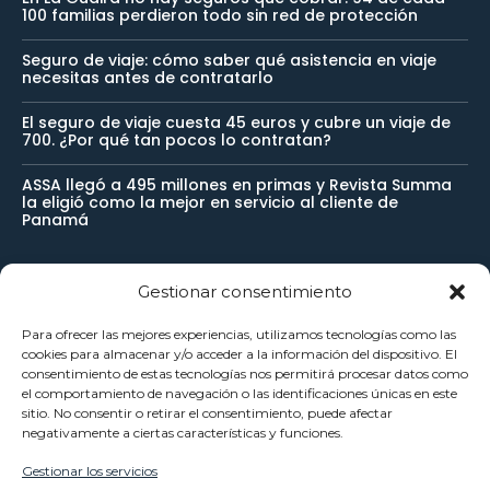
100 familias perdieron todo sin red de protección
Seguro de viaje: cómo saber qué asistencia en viaje
necesitas antes de contratarlo
El seguro de viaje cuesta 45 euros y cubre un viaje de
700. ¿Por qué tan pocos lo contratan?
ASSA llegó a 495 millones en primas y Revista Summa
la eligió como la mejor en servicio al cliente de
Panamá
Gestionar consentimiento
Newsletter
Para ofrecer las mejores experiencias, utilizamos tecnologías como las
cookies para almacenar y/o acceder a la información del dispositivo. El
Reciba noticias importantes directamente en su buzón de
consentimiento de estas tecnologías nos permitirá procesar datos como
el comportamiento de navegación o las identificaciones únicas en este
entrada y manténgase conectado.
sitio. No consentir o retirar el consentimiento, puede afectar
negativamente a ciertas características y funciones.
Gestionar los servicios
SUSCRÍBETE