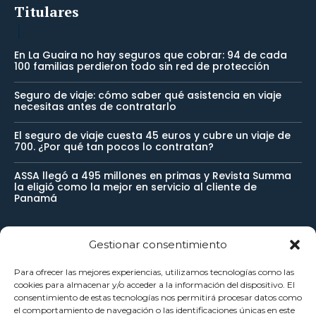
Titulares
En La Guaira no hay seguros que cobrar: 94 de cada
100 familias perdieron todo sin red de protección
Seguro de viaje: cómo saber qué asistencia en viaje
necesitas antes de contratarlo
El seguro de viaje cuesta 45 euros y cubre un viaje de
700. ¿Por qué tan pocos lo contratan?
ASSA llegó a 495 millones en primas y Revista Summa
la eligió como la mejor en servicio al cliente de
Panamá
Gestionar consentimiento
Newsletter
Para ofrecer las mejores experiencias, utilizamos tecnologías como las
cookies para almacenar y/o acceder a la información del dispositivo. El
Reciba noticias importantes directamente en su buzón de
consentimiento de estas tecnologías nos permitirá procesar datos como
el comportamiento de navegación o las identificaciones únicas en este