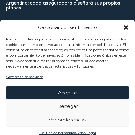
Argentina: cada aseguradora diseñará sus propios
planes
Gestionar consentimiento
Newsletter
Para ofrecer las mejores experiencias, utilizamos tecnologías como las
cookies para almacenar y/o acceder a la información del dispositivo. El
Reciba noticias importantes directamente en su buzón de
consentimiento de estas tecnologías nos permitirá procesar datos como
el comportamiento de navegación o las identificaciones únicas en este
entrada y manténgase conectado.
sitio. No consentir o retirar el consentimiento, puede afectar
negativamente a ciertas características y funciones.
Gestionar los servicios
SUSCRÍBETE
Aceptar
He leído y acepto la
Política Privacidad
.
Denegar
Ver preferencias
©Copyright - Todos Los Derechos Reservados
Política de privacidad
Aviso Legal