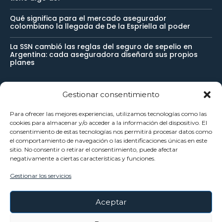
Qué significa para el mercado asegurador
colombiano la llegada de De la Espriella al poder
La SSN cambió las reglas del seguro de sepelio en
Argentina: cada aseguradora diseñará sus propios
planes
Gestionar consentimiento
Newsletter
Para ofrecer las mejores experiencias, utilizamos tecnologías como las
cookies para almacenar y/o acceder a la información del dispositivo. El
Reciba noticias importantes directamente en su buzón de
consentimiento de estas tecnologías nos permitirá procesar datos como
el comportamiento de navegación o las identificaciones únicas en este
entrada y manténgase conectado.
sitio. No consentir o retirar el consentimiento, puede afectar
negativamente a ciertas características y funciones.
Gestionar los servicios
SUSCRÍBETE
Aceptar
He leído y acepto la
Política Privacidad
.