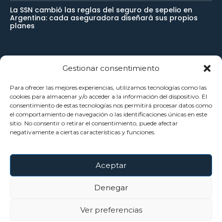
La SSN cambió las reglas del seguro de sepelio en
Argentina: cada aseguradora diseñará sus propios
planes
Newsletter
Gestionar consentimiento
Para ofrecer las mejores experiencias, utilizamos tecnologías como las
Reciba noticias importantes directamente en su buzón de
cookies para almacenar y/o acceder a la información del dispositivo. El
consentimiento de estas tecnologías nos permitirá procesar datos como
entrada y manténgase conectado.
el comportamiento de navegación o las identificaciones únicas en este
sitio. No consentir o retirar el consentimiento, puede afectar
negativamente a ciertas características y funciones.
SUSCRÍBETE
Aceptar
He leído y acepto la
Política Privacidad
.
Denegar
Ver preferencias
©Copyright - Todos Los Derechos Reservados