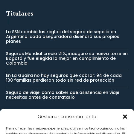
Titulares
La SSN cambió las reglas del seguro de sepelio en
Argentina: cada aseguradora diseñará sus propios
planes
Seguros Mundial creció 21%, inauguró su nueva torre en
Bogotá y fue elegida la mejor en cumplimiento de
Colombia
En La Guaira no hay seguros que cobrar: 94 de cada
100 familias perdieron todo sin red de protección
Seguro de viaje: cómo saber qué asistencia en viaje
necesitas antes de contratarlo
Gestionar consentimiento
Newsletter
Para ofrecer las mejores experiencias, utilizamos tecnologías como las
cookies para almacenar y/o acceder a la información del dispositivo. El