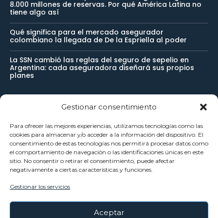
8.000 millones de reservas. Por qué América Latina no
tiene algo así
Qué significa para el mercado asegurador
colombiano la llegada de De la Espriella al poder
La SSN cambió las reglas del seguro de sepelio en
Argentina: cada aseguradora diseñará sus propios
planes
Gestionar consentimiento
Newsletter
Para ofrecer las mejores experiencias, utilizamos tecnologías como las
cookies para almacenar y/o acceder a la información del dispositivo. El
Reciba noticias importantes directamente en su buzón de
consentimiento de estas tecnologías nos permitirá procesar datos como
el comportamiento de navegación o las identificaciones únicas en este
entrada y manténgase conectado.
sitio. No consentir o retirar el consentimiento, puede afectar
negativamente a ciertas características y funciones.
Gestionar los servicios
SUSCRÍBETE
Aceptar
He leído y acepto la
Política Privacidad
.