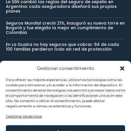
La SSN cambió las reglas del seguro de sepelio en
Argentina: cada aseguradora diseñará sus propios
planes
Seguros Mundial creció 21%, inauguró su nueva torre en
Bogotá y fue elegida la mejor en cumplimiento de
Colombia
En La Guaira no hay seguros que cobrar: 94 de cada
100 familias perdieron todo sin red de protección
Gestionar consentimiento
Newsletter
Para ofrecer las mejores experiencias, utilizamos tecnologías como las
cookies para almacenar y/o acceder a la información del dispositivo. El
Reciba noticias importantes directamente en su buzón de
consentimiento de estas tecnologías nos permitirá procesar datos como
el comportamiento de navegación o las identificaciones únicas en este
entrada y manténgase conectado.
sitio. No consentir o retirar el consentimiento, puede afectar
negativamente a ciertas características y funciones.
Gestionar los servicios
SUSCRÍBETE