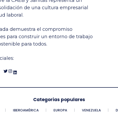
re la CAEB y Sanitas representa un
nsolidación de una cultura empresarial
ud laboral.
ivada demuestra el compromiso
s para construir un entorno de trabajo
stenible para todos.
iales:
Twitter
Instagram
LinkedIn
Categorias populares
IBEROAMÉRICA
EUROPA
VENEZUELA
D