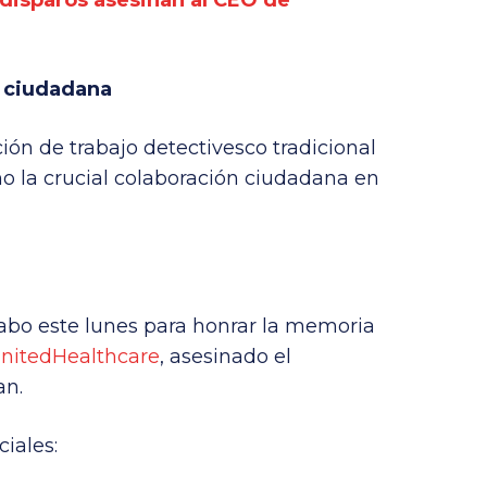
 disparos asesinan al CEO de
n ciudadana
ión de trabajo detectivesco tradicional
o la crucial colaboración ciudadana en
cabo este lunes para honrar la memoria
nitedHealthcare
, asesinado el
an.
iales: