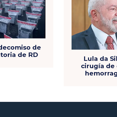
 decomiso de
storia de RD
Lula da S
cirugía de
hemorragi