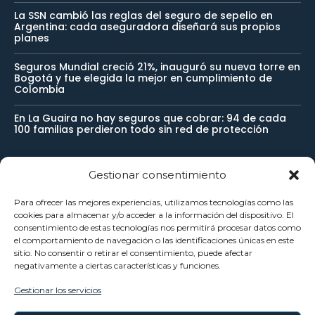
La SSN cambió las reglas del seguro de sepelio en
Argentina: cada aseguradora diseñará sus propios
planes
Seguros Mundial creció 21%, inauguró su nueva torre en
Bogotá y fue elegida la mejor en cumplimiento de
Colombia
En La Guaira no hay seguros que cobrar: 94 de cada
100 familias perdieron todo sin red de protección
Gestionar consentimiento
Newsletter
Para ofrecer las mejores experiencias, utilizamos tecnologías como las
cookies para almacenar y/o acceder a la información del dispositivo. El
Reciba noticias importantes directamente en su buzón de
consentimiento de estas tecnologías nos permitirá procesar datos como
el comportamiento de navegación o las identificaciones únicas en este
entrada y manténgase conectado.
sitio. No consentir o retirar el consentimiento, puede afectar
negativamente a ciertas características y funciones.
Gestionar los servicios
SUSCRÍBETE