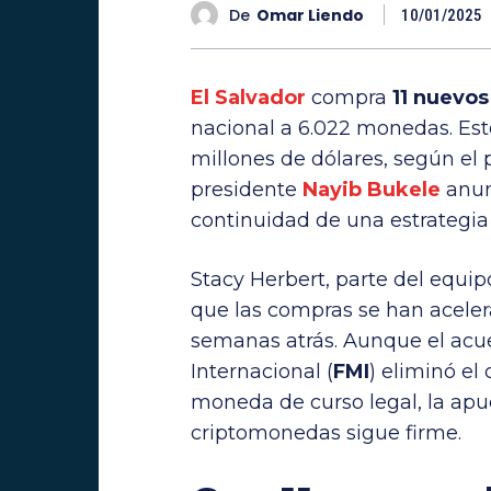
De
Omar Liendo
10/01/2025
El Salvador
compra
11 nuevos
nacional a 6.022 monedas. Est
millones de dólares, según el 
presidente
Nayib Bukele
anunc
continuidad de una estrategi
Stacy Herbert, parte del equip
que las compras se han aceler
semanas atrás. Aunque el acu
Internacional (
FMI
) eliminó el
moneda de curso legal, la apue
criptomonedas sigue firme.