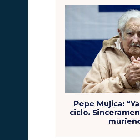
Pepe Mujica: “Y
ciclo. Sincerame
murien