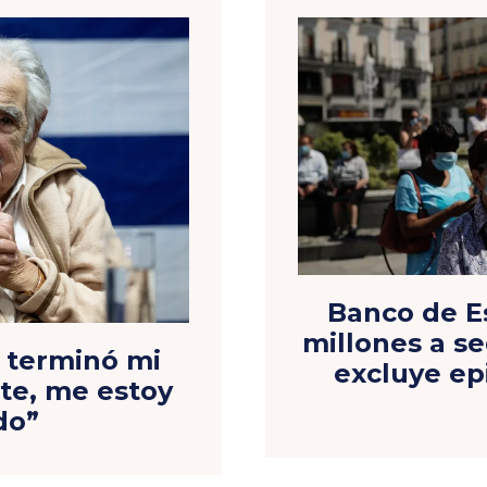
Banco de E
millones a s
a terminó mi
excluye ep
nte, me estoy
do”