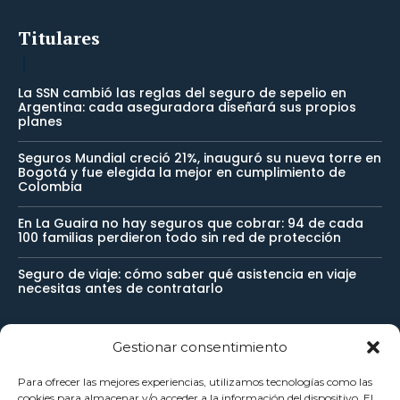
Titulares
La SSN cambió las reglas del seguro de sepelio en
Argentina: cada aseguradora diseñará sus propios
planes
Seguros Mundial creció 21%, inauguró su nueva torre en
Bogotá y fue elegida la mejor en cumplimiento de
Colombia
En La Guaira no hay seguros que cobrar: 94 de cada
100 familias perdieron todo sin red de protección
Seguro de viaje: cómo saber qué asistencia en viaje
necesitas antes de contratarlo
Gestionar consentimiento
Newsletter
Para ofrecer las mejores experiencias, utilizamos tecnologías como las
cookies para almacenar y/o acceder a la información del dispositivo. El