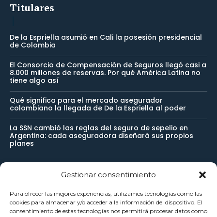
Titulares
De la Espriella asumió en Cali la posesión presidencial
de Colombia
El Consorcio de Compensación de Seguros llegó casi a
8.000 millones de reservas. Por qué América Latina no
tiene algo así
Qué significa para el mercado asegurador
colombiano la llegada de De la Espriella al poder
La SSN cambió las reglas del seguro de sepelio en
Argentina: cada aseguradora diseñará sus propios
planes
Gestionar consentimiento
Newsletter
Para ofrecer las mejores experiencias, utilizamos tecnologías como las
cookies para almacenar y/o acceder a la información del dispositivo. El
Reciba noticias importantes directamente en su buzón de
consentimiento de estas tecnologías nos permitirá procesar datos como