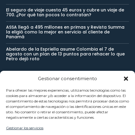
El seguro de viaje cuesta 45 euros y cubre un viaje de
700. ¿Por qué tan pocos lo contratan?
ASSA llegó a 495 millones en primas y Revista Summa
la eligió como la mejor en servicio al cliente de
Panamá
Abelardo de la Espriella asume Colombia el 7 de
agosto con un plan de 13 puntos para rehacer lo que
Petro dejó roto
Gestionar consentimiento
Newsletter
Para ofrecer las mejores experiencias, utilizamos tecnologías como las
cookies para almacenar y/o acceder a la información del dispositivo. El
Reciba noticias importantes directamente en su buzón de
consentimiento de estas tecnologías nos permitirá procesar datos como
el comportamiento de navegación o las identificaciones únicas en este
entrada y manténgase conectado.
sitio. No consentir o retirar el consentimiento, puede afectar
negativamente a ciertas características y funciones.
Gestionar los servicios
SUSCRÍBETE