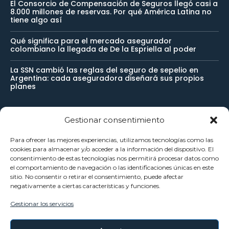
El Consorcio de Compensación de Seguros llegó casi a
8.000 millones de reservas. Por qué América Latina no
tiene algo así
Qué significa para el mercado asegurador
colombiano la llegada de De la Espriella al poder
La SSN cambió las reglas del seguro de sepelio en
Argentina: cada aseguradora diseñará sus propios
planes
Gestionar consentimiento
Newsletter
Para ofrecer las mejores experiencias, utilizamos tecnologías como las
cookies para almacenar y/o acceder a la información del dispositivo. El
Reciba noticias importantes directamente en su buzón de
consentimiento de estas tecnologías nos permitirá procesar datos como
el comportamiento de navegación o las identificaciones únicas en este
entrada y manténgase conectado.
sitio. No consentir o retirar el consentimiento, puede afectar
negativamente a ciertas características y funciones.
Gestionar los servicios
SUSCRÍBETE