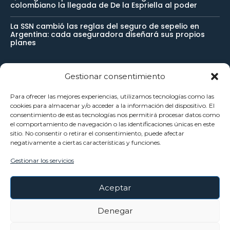
colombiano la llegada de De la Espriella al poder
La SSN cambió las reglas del seguro de sepelio en
Argentina: cada aseguradora diseñará sus propios
planes
Gestionar consentimiento
Newsletter
Para ofrecer las mejores experiencias, utilizamos tecnologías como las
cookies para almacenar y/o acceder a la información del dispositivo. El
Reciba noticias importantes directamente en su buzón de
consentimiento de estas tecnologías nos permitirá procesar datos como
el comportamiento de navegación o las identificaciones únicas en este
entrada y manténgase conectado.
sitio. No consentir o retirar el consentimiento, puede afectar
negativamente a ciertas características y funciones.
Gestionar los servicios
SUSCRÍBETE
Aceptar
He leído y acepto la
Política Privacidad
.
Denegar