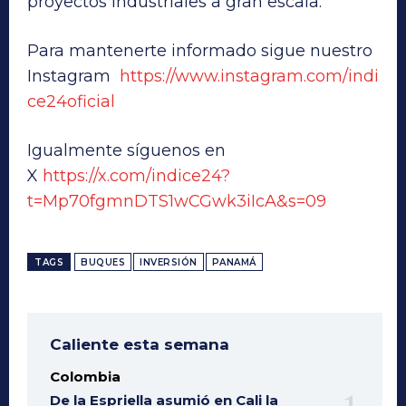
proyectos industriales a gran escala.
Para mantenerte informado sigue nuestro
Instagram
https://www.instagram.com/indi
ce24oficial
Igualmente síguenos en
X
https://x.com/indice24?
t=Mp70fgmnDTS1wCGwk3iIcA&s=09
TAGS
BUQUES
INVERSIÓN
PANAMÁ
Caliente esta semana
Colombia
De la Espriella asumió en Cali la