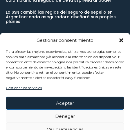
colombiano la llegada de De la Espriella al poder
La SSN cambió las reglas del seguro de sepelio en
Argentina: cada aseguradora diseñará sus propios
planes
Gestionar consentimiento
Newsletter
Para ofrecer las mejores experiencias, utilizamos tecnologías como las
cookies para almacenar y/o acceder a la información del dispositivo. El
Reciba noticias importantes directamente en su buzón de
consentimiento de estas tecnologías nos permitirá procesar datos como
el comportamiento de navegación o las identificaciones únicas en este
entrada y manténgase conectado.
sitio. No consentir o retirar el consentimiento, puede afectar
negativamente a ciertas características y funciones.
Gestionar los servicios
SUSCRÍBETE
Aceptar
He leído y acepto la
Política Privacidad
.
Denegar
Ver preferencias