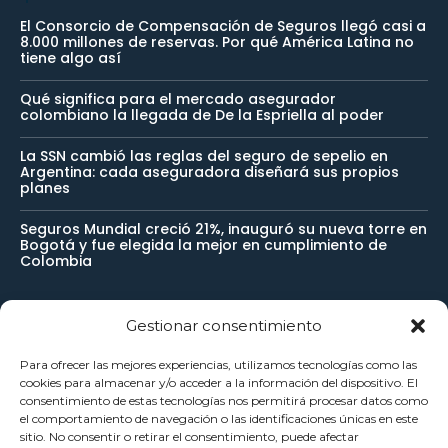
El Consorcio de Compensación de Seguros llegó casi a
8.000 millones de reservas. Por qué América Latina no
tiene algo así
Qué significa para el mercado asegurador
colombiano la llegada de De la Espriella al poder
La SSN cambió las reglas del seguro de sepelio en
Argentina: cada aseguradora diseñará sus propios
planes
Seguros Mundial creció 21%, inauguró su nueva torre en
Bogotá y fue elegida la mejor en cumplimiento de
Colombia
Gestionar consentimiento
Newsletter
Para ofrecer las mejores experiencias, utilizamos tecnologías como las
cookies para almacenar y/o acceder a la información del dispositivo. El
Reciba noticias importantes directamente en su buzón de
consentimiento de estas tecnologías nos permitirá procesar datos como
el comportamiento de navegación o las identificaciones únicas en este
entrada y manténgase conectado.
sitio. No consentir o retirar el consentimiento, puede afectar