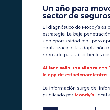
Un año para move
sector de seguro
El diagnóstico de Moody’s es c
estrategia. La baja penetració
una oportunidad real, pero ap
digitalización, la adaptación 
mercado para absorber los cos
Allianz selló una alianza co
la app de estacionamientos
La información surge del inf
publicado por
Moody’s
Local 