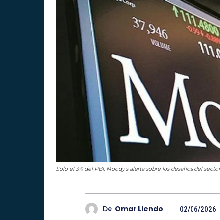
Solo el 3% del PBI: Moody's alerta sobre los desafíos del sect
De
Omar Liendo
02/06/2026