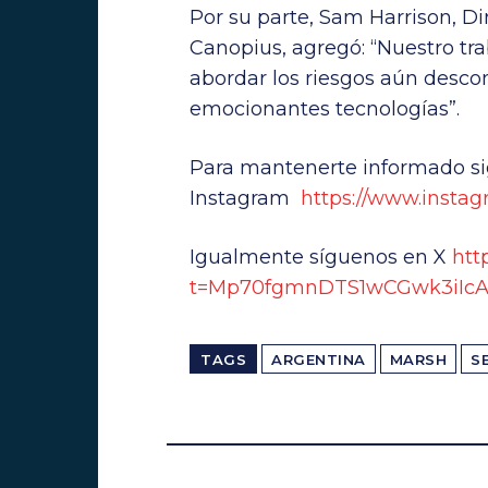
Por su parte, Sam Harrison, Di
Canopius, agregó: “Nuestro tra
abordar los riesgos aún desco
emocionantes tecnologías”.
Para mantenerte informado si
Instagram
https://www.instag
Igualmente síguenos en X
htt
t=Mp70fgmnDTS1wCGwk3iIcA
TAGS
ARGENTINA
MARSH
S