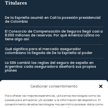
Titulares
De la Espriella asumió en Cali la posesión presidencial
de Colombia
El Consorcio de Compensación de Seguros llegó casi a
8.000 millones de reservas. Por qué América Latina no
tiene algo así
Qué significa para el mercado asegurador
colombiano la llegada de De la Espriella al poder
La SSN cambió las reglas del seguro de sepelio en
Argentina: cada aseguradora diseñará sus propios
planes
Gestionar consentimiento
Newsletter
Para ofrecer las mejores experiencias, utilizamos tecnologías como las
cookies para almacenar y/o acceder a la información del dispositivo. El
Reciba noticias importantes directamente en su buzón de
consentimiento de estas tecnologías nos permitirá procesar datos como