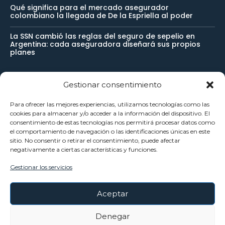
Qué significa para el mercado asegurador
colombiano la llegada de De la Espriella al poder
La SSN cambió las reglas del seguro de sepelio en
Argentina: cada aseguradora diseñará sus propios
planes
Gestionar consentimiento
Newsletter
Para ofrecer las mejores experiencias, utilizamos tecnologías como las
cookies para almacenar y/o acceder a la información del dispositivo. El
Reciba noticias importantes directamente en su buzón de
consentimiento de estas tecnologías nos permitirá procesar datos como
el comportamiento de navegación o las identificaciones únicas en este
entrada y manténgase conectado.
sitio. No consentir o retirar el consentimiento, puede afectar
negativamente a ciertas características y funciones.
Gestionar los servicios
SUSCRÍBETE
Aceptar
He leído y acepto la
Política Privacidad
.
Denegar