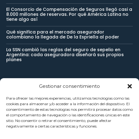
El Consorcio de Compensación de Seguros llegó casi a
8.000 millones de reservas. Por qué América Latina no
tiene algo así
Qué significa para el mercado asegurador
colombiano la llegada de De la Espriella al poder
La SSN cambió las reglas del seguro de sepelio en
Argentina: cada aseguradora diseñará sus propios
planes
Newsletter
Gestionar consentimiento
Para ofrecer las mejores experiencias, utilizamos tecnologías como las
Reciba noticias importantes directamente en su buzón de
cookies para almacenar y/o acceder a la información del dispositivo. El
consentimiento de estas tecnologías nos permitirá procesar datos como
entrada y manténgase conectado.
el comportamiento de navegación o las identificaciones únicas en este
sitio. No consentir o retirar el consentimiento, puede afectar
negativamente a ciertas características y funciones.
SUSCRÍBETE