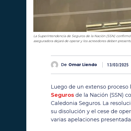
La Superintendencia de Seguros de la Nación (SSN) confirmó la 
aseguradora dejará de operar y los acreedores deben presentar
De
Omar Liendo
13/03/2025
Luego de un extenso proceso l
Seguros
de la Nación (SSN) c
Caledonia Seguros. La resoluc
su disolución y el cese de op
varias apelaciones presentada