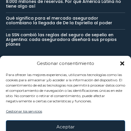
8.000 millones de reservas. Por qué América Latina no
tiene algo así
Qué significa para el mercado asegurador
colombiano la llegada de De la Espriella al poder
La SSN cambió las reglas del seguro de sepelio en
Argentina: cada aseguradora diseñará sus propios
planes
Gestionar consentimiento
Newsletter
Para ofrecer las mejores experiencias, utilizamos tecnologías como las
cookies para almacenar y/o acceder a la información del dispositivo. El
Reciba noticias importantes directamente en su buzón de
consentimiento de estas tecnologías nos permitirá procesar datos como
el comportamiento de navegación o las identificaciones únicas en este
entrada y manténgase conectado.
sitio. No consentir o retirar el consentimiento, puede afectar
negativamente a ciertas características y funciones.
Gestionar los servicios
SUSCRÍBETE
Aceptar
He leído y acepto la
Política Privacidad
.