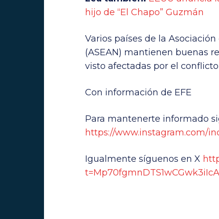
hijo de “El Chapo” Guzmán
Varios países de la Asociación
(ASEAN) mantienen buenas rel
visto afectadas por el conflic
Con información de EFE
Para mantenerte informado s
https://www.instagram.com/ind
Igualmente síguenos en X
htt
t=Mp70fgmnDTS1wCGwk3iIcA