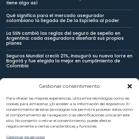
tiene algo así
Qué significa para el mercado asegurador
colombiano la llegada de De la Espriella al poder
La SSN cambió las reglas del seguro de sepelio en
Argentina: cada aseguradora diseñará sus propios
planes
Seguros Mundial creció 21%, inauguró su nueva torre en
Bogotá y fue elegida la mejor en cumplimiento de
Colombia
Gestionar consentimiento
Newsletter
Para ofrecer las mejores experiencias, utilizamos tecnologías como las
cookies para almacenar y/o acceder a la información del dispositivo. El
Reciba noticias importantes directamente en su buzón de
consentimiento de estas tecnologías nos permitirá procesar datos como
el comportamiento de navegación o las identificaciones únicas en este
entrada y manténgase conectado.
sitio. No consentir o retirar el consentimiento, puede afectar
negativamente a ciertas características y funciones.
Gestionar los servicios
SUSCRÍBETE