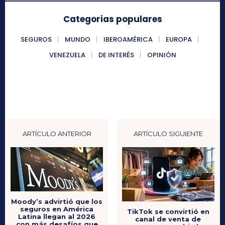
Categorias populares
SEGUROS
MUNDO
IBEROAMÉRICA
EUROPA
VENEZUELA
DE INTERÉS
OPINIÓN
ARTÍCULO ANTERIOR
ARTÍCULO SIGUIENTE
Moody’s advirtió que los
seguros en América
TikTok se convirtió en
Latina llegan al 2026
canal de venta de
con más desafíos que