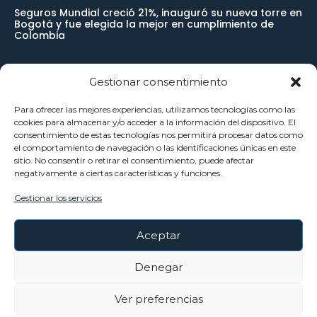
Seguros Mundial creció 21%, inauguró su nueva torre en
Bogotá y fue elegida la mejor en cumplimiento de
Colombia
Gestionar consentimiento
Newsletter
Para ofrecer las mejores experiencias, utilizamos tecnologías como las
cookies para almacenar y/o acceder a la información del dispositivo. El
Reciba noticias importantes directamente en su buzón de
consentimiento de estas tecnologías nos permitirá procesar datos como
el comportamiento de navegación o las identificaciones únicas en este
entrada y manténgase conectado.
sitio. No consentir o retirar el consentimiento, puede afectar
negativamente a ciertas características y funciones.
Gestionar los servicios
SUSCRÍBETE
Aceptar
He leído y acepto la
Política Privacidad
.
Denegar
Ver preferencias
©Copyright - Todos Los Derechos Reservados